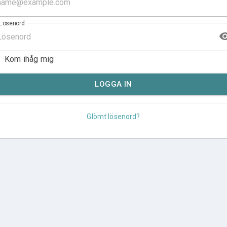
Lösenord
Kom ihåg mig
LOGGA IN
Glömt lösenord?